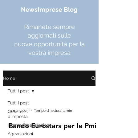
NewsImprese Blog
Rimanete sempre
aggiornati sulle
nuove opportunità per la
vostra impresa
Home
Tutti i post
Tutti i post
31 mar 2023
Tempo di lettura: 1 min
Credito
d'imposta
Bando Eurostars per le Pmi
Internazionalizzazione
Agevolazioni