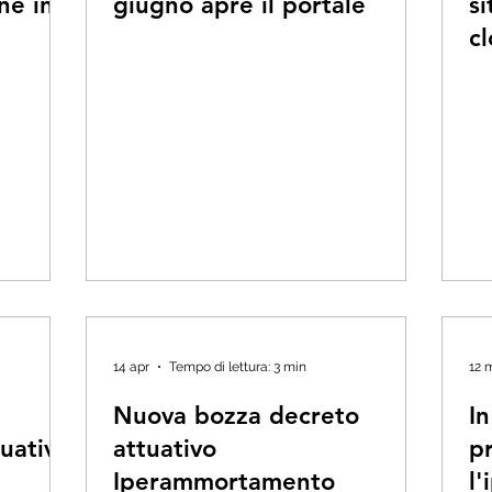
ne in
giugno apre il portale
si
c
14 apr
Tempo di lettura: 3 min
12 
Nuova bozza decreto
In
tuativo
attuativo
p
Iperammortamento
l