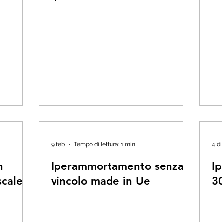
9 feb
Tempo di lettura: 1 min
4 d
n
Iperammortamento senza
I
scale
vincolo made in Ue
3