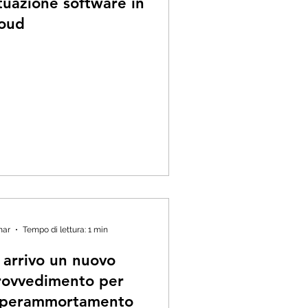
tuazione software in
loud
mar
Tempo di lettura: 1 min
 arrivo un nuovo
rovvedimento per
'iperammortamento