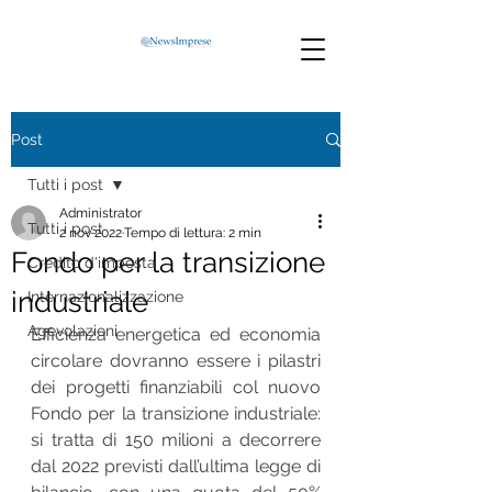
Post
Tutti i post
Administrator
Tutti i post
2 nov 2022
Tempo di lettura: 2 min
Fondo per la transizione
Credito d'imposta
industriale
Internazionalizzazione
Agevolazioni
Efficienza energetica ed economia 
circolare dovranno essere i pilastri 
dei progetti finanziabili col nuovo 
Fondo per la transizione industriale: 
si tratta di 150 milioni a decorrere 
dal 2022 previsti dall’ultima legge di 