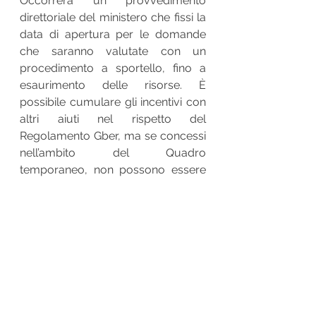
Occorrerà un provvedimento 
direttoriale del ministero che fissi la 
data di apertura per le domande 
che saranno valutate con un 
procedimento a sportello, fino a 
esaurimento delle risorse. È 
possibile cumulare gli incentivi con 
altri aiuti nel rispetto del 
Regolamento Gber, ma se concessi 
nell’ambito del Quadro 
temporaneo, non possono essere 
sommati con altri aiuti di Stato per 
gli stessi costi ammissibili.
Fonte Il Sole 24 Ore
investimenti
agevolazioni
incentivi
Legge di Bilancio
imprese energivore
efficienza energetica
formazione personale
Fondo transizione industriale