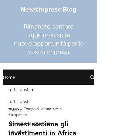
NewsImprese Blog
Rimanete sempre
aggiornati sulle
nuove opportunità per la
vostra impresa
Home
Tutti i post
Tutti i post
10 feb
Tempo di lettura: 1 min
Credito
d'imposta
Simest sostiene gli
Internazionalizzazione
investimenti in Africa
Agevolazioni