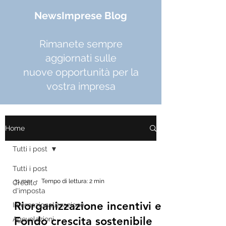
NewsImprese Blog
Rimanete sempre
aggiornati sulle
nuove opportunità per la
vostra impresa
Home
Tutti i post
Tutti i post
31 mar
Tempo di lettura: 2 min
Credito
d'imposta
Riorganizzazione incentivi e
Internazionalizzazione
Fondo crescita sostenibile
Agevolazioni