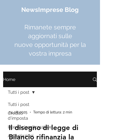
NewsImprese Blog
Rimanete sempre
aggiornati sulle
nuove opportunità per la
vostra impresa
Home
Tutti i post
Tutti i post
24 ott 2025
Tempo di lettura: 2 min
Credito
d'imposta
Il disegno di legge di
Internazionalizzazione
Bilancio rifinanzia la
Agevolazioni