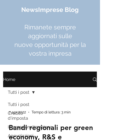
NewsImprese Blog
Rimanete sempre
aggiornati sulle
nuove opportunità per la
vostra impresa
Home
Tutti i post
Tutti i post
7 apr 2022
Tempo di lettura: 3 min
Credito
d'imposta
Bandi regionali per green
Internazionalizzazione
economy, R&S e
Agevolazioni