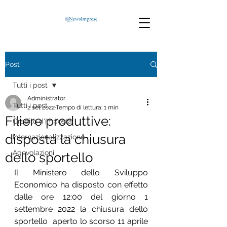
Post
Tutti i post
Administrator
Tutti i post
2 set 2022
Tempo di lettura: 1 min
Filiere produttive:
Credito d'imposta
disposta la chiusura
Internazionalizzazione
Agevolazioni
dello sportello
Il Ministero dello Sviluppo 
Economico ha disposto con effetto 
dalle ore 12:00 del giorno 1 
settembre 2022 la chiusura dello 
sportello  aperto lo scorso 11 aprile 