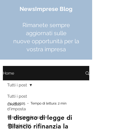
NewsImprese Blog
Rimanete sempre
aggiornati sulle
nuove opportunità per la
vostra impresa
Home
Tutti i post
Tutti i post
24 ott 2025
Tempo di lettura: 2 min
Credito
d'imposta
Il disegno di legge di
Internazionalizzazione
Bilancio rifinanzia la
Agevolazioni