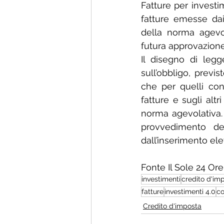
Fatture per investim
fatture emesse dai f
della norma agevola
futura approvazione
Il disegno di legg
sull’obbligo, previ
che per quelli con 
fatture e sugli altr
norma agevolativa. 
provvedimento dell
dall’inserimento ele
Fonte Il Sole 24 Ore
investimenti
credito d'im
fatture
investimenti 4.0
co
Credito d'imposta