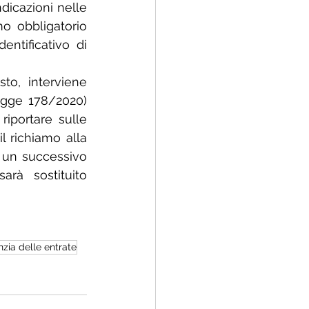
dicazioni nelle 
mo obbligatorio 
ntificativo di 
to, interviene 
egge 178/2020) 
iportare sulle 
l richiamo alla 
i un successivo 
rà sostituito 
zia delle entrate