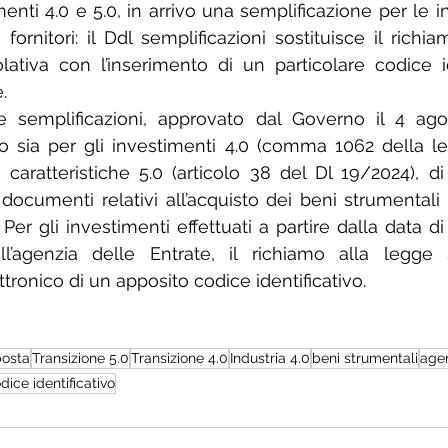
enti 4.0 e 5.0, in arrivo una semplificazione per le in
ornitori: il Ddl semplificazioni sostituisce il richia
tiva con l’inserimento di un particolare codice ide
. 
e semplificazioni, approvato dal Governo il 4 agos
sto sia per gli investimenti 4.0 (comma 1062 della l
caratteristiche 5.0 (articolo 38 del Dl 19/2024), di r
i documenti relativi all’acquisto dei beni strumentali i
Per gli investimenti effettuati a partire dalla data d
’agenzia delle Entrate, il richiamo alla legge sa
ttronico di un apposito codice identificativo.
posta
Transizione 5.0
Transizione 4.0
Industria 4.0
beni strumentali
agen
dice identificativo