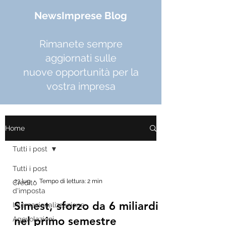
NewsImprese Blog
Rimanete sempre
aggiornati sulle
nuove opportunità per la
vostra impresa
Home
Tutti i post
Tutti i post
23 lug
Tempo di lettura: 2 min
Credito
d'imposta
Simest, sforzo da 6 miliardi
Internazionalizzazione
nel primo semestre
Agevolazioni