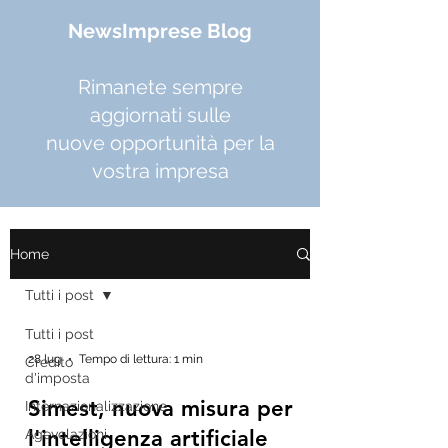
NewsImprese Blog
Rimanete sempre
aggiornati sulle
nuove opportunità per la
vostra impresa
Home
Tutti i post
Tutti i post
28 lug
Tempo di lettura: 1 min
Credito
d'imposta
Simest, nuova misura per
Internazionalizzazione
l'intelligenza artificiale
Agevolazioni