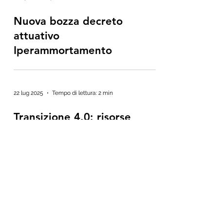
Nuova bozza decreto
attuativo
Iperammortamento
22 lug 2025
Tempo di lettura: 2 min
Transizione 4.0: risorse
disponibili
7 ago 2024
Tempo di lettura: 3 min
Transizione 5.0, al via il
portale