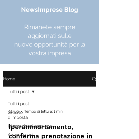
NewsImprese Blog
Rimanete sempre
aggiornati sulle
nuove opportunità per la
vostra impresa
Home
Tutti i post
Tutti i post
22 lug
Tempo di lettura: 1 min
Credito
d'imposta
Iperammortamento,
Internazionalizzazione
conferma prenotazione in
Agevolazioni