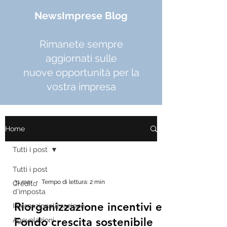
NewsImprese Blog
Rimanete sempre
aggiornati sulle
nuove opportunità per la
vostra impresa
Home
Tutti i post
Tutti i post
31 mar
Tempo di lettura: 2 min
Credito
d'imposta
Riorganizzazione incentivi e
Internazionalizzazione
Fondo crescita sostenibile
Agevolazioni