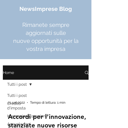
NewsImprese Blog
Rimanete sempre
aggiornati sulle
nuove opportunità per la
vostra impresa
Home
Tutti i post
Tutti i post
21 set 2022
Tempo di lettura: 1 min
Credito
d'imposta
Accordi per l'innovazione,
Internazionalizzazione
stanziate nuove risorse
Agevolazioni